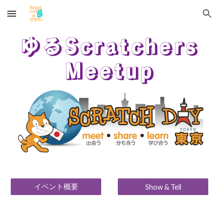
Skip to main content
Skip to navigation
ゆるScratchers
Meetup
イベント概要
Show & Tell