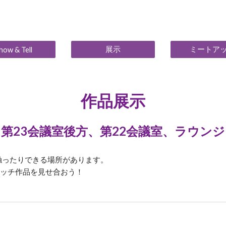
ip to main content
Skip to navigat
展示
ミートア
how & Tell
作品展示
第23会議室後方、第22会議室、ラウンジ
り触ったりできる場所
があります。
ッチ作品を見せ合おう！